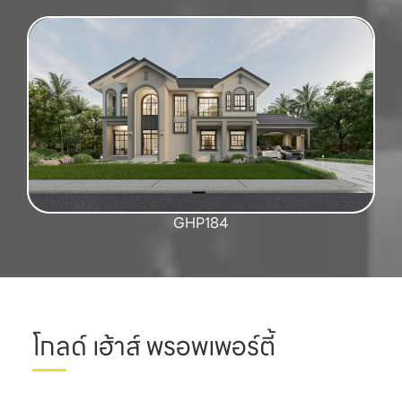
GHP184
โกลด์ เฮ้าส์ พรอพเพอร์ตี้