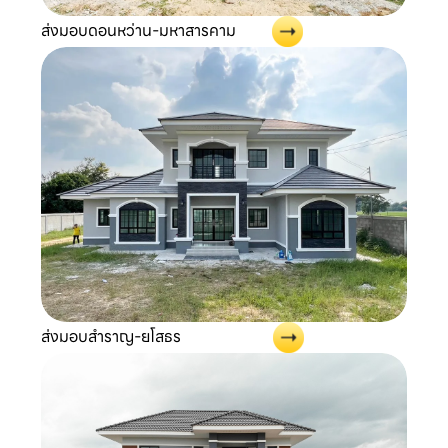
ส่งมอบดอนหว่าน-มหาสารคาม
ส่งมอบสำราญ-ยโสธร