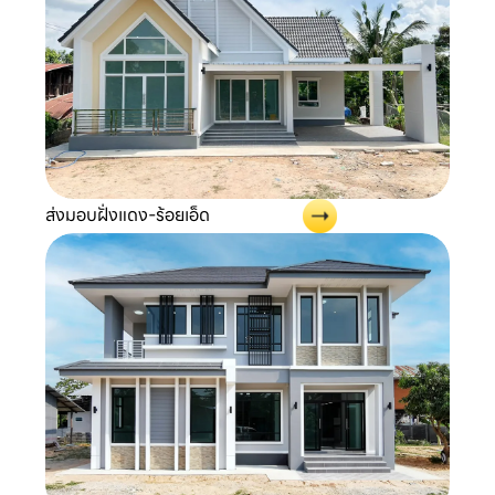
ส่งมอบฝั่งแดง-ร้อยเอ็ด